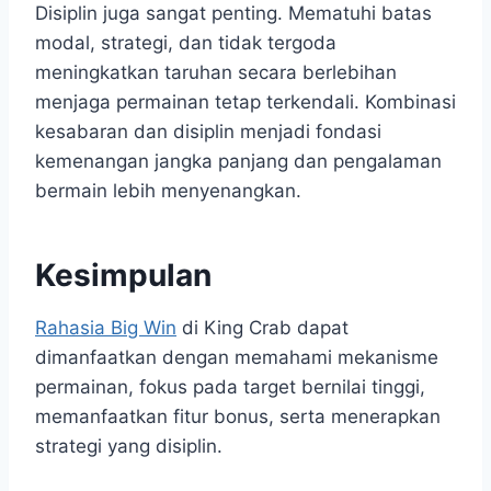
Disiplin juga sangat penting. Mematuhi batas
modal, strategi, dan tidak tergoda
meningkatkan taruhan secara berlebihan
menjaga permainan tetap terkendali. Kombinasi
kesabaran dan disiplin menjadi fondasi
kemenangan jangka panjang dan pengalaman
bermain lebih menyenangkan.
Kesimpulan
Rahasia Big Win
di King Crab dapat
dimanfaatkan dengan memahami mekanisme
permainan, fokus pada target bernilai tinggi,
memanfaatkan fitur bonus, serta menerapkan
strategi yang disiplin.