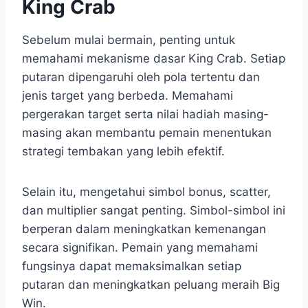
King Crab
Sebelum mulai bermain, penting untuk
memahami mekanisme dasar King Crab. Setiap
putaran dipengaruhi oleh pola tertentu dan
jenis target yang berbeda. Memahami
pergerakan target serta nilai hadiah masing-
masing akan membantu pemain menentukan
strategi tembakan yang lebih efektif.
Selain itu, mengetahui simbol bonus, scatter,
dan multiplier sangat penting. Simbol-simbol ini
berperan dalam meningkatkan kemenangan
secara signifikan. Pemain yang memahami
fungsinya dapat memaksimalkan setiap
putaran dan meningkatkan peluang meraih Big
Win.