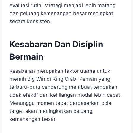
evaluasi rutin, strategi menjadi lebih matang
dan peluang kemenangan besar meningkat
secara konsisten.
Kesabaran Dan Disiplin
Bermain
Kesabaran merupakan faktor utama untuk
meraih Big Win di King Crab. Pemain yang
terburu-buru cenderung membuat tembakan
tidak efektif dan kehilangan modal lebih cepat.
Menunggu momen tepat berdasarkan pola
target akan meningkatkan peluang
kemenangan besar.