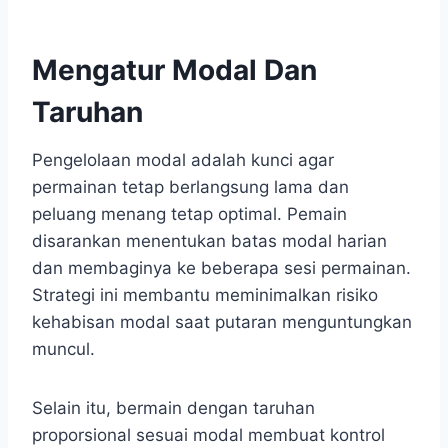
Mengatur Modal Dan
Taruhan
Pengelolaan modal adalah kunci agar
permainan tetap berlangsung lama dan
peluang menang tetap optimal. Pemain
disarankan menentukan batas modal harian
dan membaginya ke beberapa sesi permainan.
Strategi ini membantu meminimalkan risiko
kehabisan modal saat putaran menguntungkan
muncul.
Selain itu, bermain dengan taruhan
proporsional sesuai modal membuat kontrol