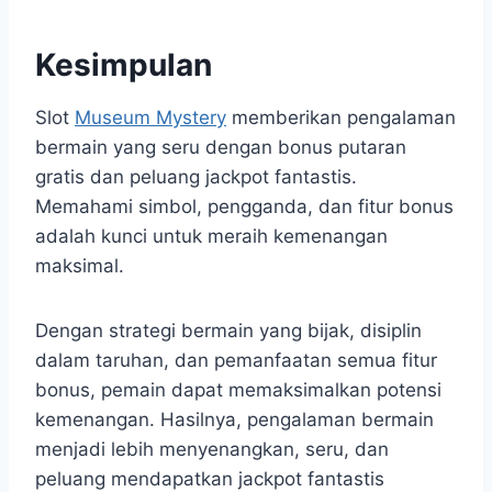
Kesimpulan
Slot
Museum Mystery
memberikan pengalaman
bermain yang seru dengan bonus putaran
gratis dan peluang jackpot fantastis.
Memahami simbol, pengganda, dan fitur bonus
adalah kunci untuk meraih kemenangan
maksimal.
Dengan strategi bermain yang bijak, disiplin
dalam taruhan, dan pemanfaatan semua fitur
bonus, pemain dapat memaksimalkan potensi
kemenangan. Hasilnya, pengalaman bermain
menjadi lebih menyenangkan, seru, dan
peluang mendapatkan jackpot fantastis