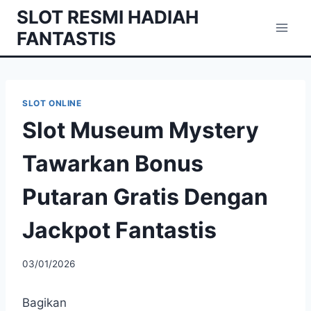
Skip
SLOT RESMI HADIAH
to
FANTASTIS
content
SLOT ONLINE
Slot Museum Mystery
Tawarkan Bonus
Putaran Gratis Dengan
Jackpot Fantastis
03/01/2026
Bagikan