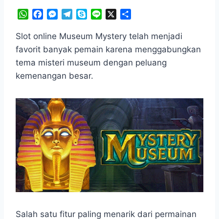
W
F
M
T
S
L
X
S
h
a
e
e
k
i
h
a
c
s
l
y
n
a
Slot online Museum Mystery telah menjadi
t
e
s
e
p
e
r
favorit banyak pemain karena menggabungkan
s
b
e
g
e
e
tema misteri museum dengan peluang
A
o
n
r
kemenangan besar.
p
o
g
a
p
k
e
m
r
Salah satu fitur paling menarik dari permainan