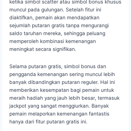
ketika simbol scatter atau simbol bonus khusus
muncul pada gulungan. Setelah fitur ini
diaktifkan, pemain akan mendapatkan
sejumlah putaran gratis tanpa mengurangi
saldo taruhan mereka, sehingga peluang
memperoleh kombinasi kemenangan
meningkat secara signifikan.
Selama putaran gratis, simbol bonus dan
pengganda kemenangan sering muncul lebih
banyak dibandingkan putaran reguler. Hal ini
memberikan kesempatan bagi pemain untuk
meraih hadiah yang jauh lebih besar, termasuk
jackpot yang sangat menggiurkan. Banyak
pemain melaporkan kemenangan fantastis
hanya dari fitur putaran gratis ini.