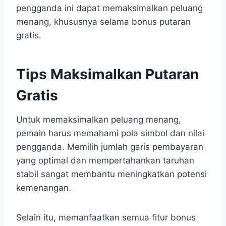
pengganda ini dapat memaksimalkan peluang
menang, khususnya selama bonus putaran
gratis.
Tips Maksimalkan Putaran
Gratis
Untuk memaksimalkan peluang menang,
pemain harus memahami pola simbol dan nilai
pengganda. Memilih jumlah garis pembayaran
yang optimal dan mempertahankan taruhan
stabil sangat membantu meningkatkan potensi
kemenangan.
Selain itu, memanfaatkan semua fitur bonus