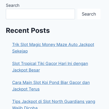
Search
Search
Recent Posts
Trik Slot Magic Money Maze Auto Jackpot
Sekejap
Slot Tropical Tiki Gacor Hari Ini dengan
Jackpot Besar
Cara Main Slot Koi Pond Biar Gacor dan
Jackpot Terus
Tips Jackpot di Slot North Guardians yang
Wajib Dicoba