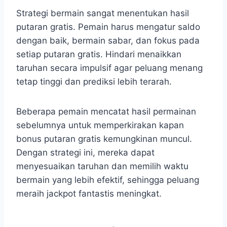
Strategi bermain sangat menentukan hasil
putaran gratis. Pemain harus mengatur saldo
dengan baik, bermain sabar, dan fokus pada
setiap putaran gratis. Hindari menaikkan
taruhan secara impulsif agar peluang menang
tetap tinggi dan prediksi lebih terarah.
Beberapa pemain mencatat hasil permainan
sebelumnya untuk memperkirakan kapan
bonus putaran gratis kemungkinan muncul.
Dengan strategi ini, mereka dapat
menyesuaikan taruhan dan memilih waktu
bermain yang lebih efektif, sehingga peluang
meraih jackpot fantastis meningkat.