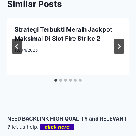
Similar Posts
Strategi Terbukti Meraih Jackpot
Maksimal Di Slot Fire Strike 2
10/04/2025
NEED BACKLINK HIGH QUALITY and RELEVANT
?
let us help.
click here