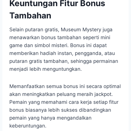
Keuntungan Fitur Bonus
Tambahan
Selain putaran gratis, Museum Mystery juga
menawarkan bonus tambahan seperti mini
game dan simbol misteri. Bonus ini dapat
memberikan hadiah instan, pengganda, atau
putaran gratis tambahan, sehingga permainan
menjadi lebih menguntungkan.
Memanfaatkan semua bonus ini secara optimal
akan meningkatkan peluang meraih jackpot.
Pemain yang memahami cara kerja setiap fitur
bonus biasanya lebih sukses dibandingkan
pemain yang hanya mengandalkan
keberuntungan.