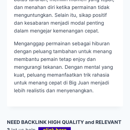
dan menahan diri ketika permainan tidak
menguntungkan. Selain itu, sikap positif
dan kesabaran menjadi modal penting
dalam mengejar kemenangan cepat.
Menganggap permainan sebagai hiburan
dengan peluang tambahan untuk menang
membantu pemain tetap enjoy dan
mengurangi tekanan. Dengan mental yang
kuat, peluang memanfaatkan trik rahasia
untuk menang cepat di Big Juan menjadi
lebih realistis dan menyenangkan.
NEED BACKLINK HIGH QUALITY and RELEVANT