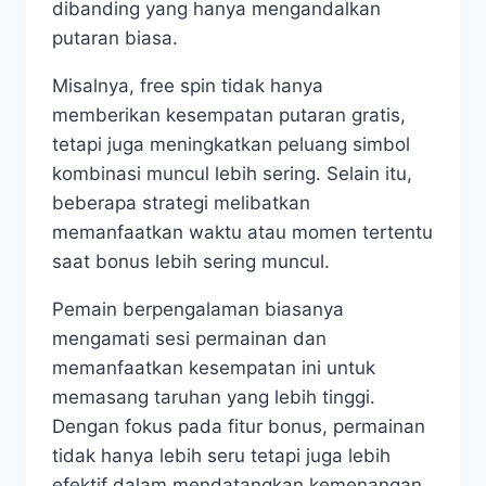
dibanding yang hanya mengandalkan
putaran biasa.
Misalnya, free spin tidak hanya
memberikan kesempatan putaran gratis,
tetapi juga meningkatkan peluang simbol
kombinasi muncul lebih sering. Selain itu,
beberapa strategi melibatkan
memanfaatkan waktu atau momen tertentu
saat bonus lebih sering muncul.
Pemain berpengalaman biasanya
mengamati sesi permainan dan
memanfaatkan kesempatan ini untuk
memasang taruhan yang lebih tinggi.
Dengan fokus pada fitur bonus, permainan
tidak hanya lebih seru tetapi juga lebih
efektif dalam mendatangkan kemenangan.