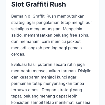
Slot Graffiti Rush
Bermain di Graffiti Rush membutuhkan
strategi agar pengalaman tetap menghibur
sekaligus menguntungkan. Mengelola
saldo, memanfaatkan peluang free spins,
dan memahami cara memicu jackpot
menjadi langkah penting bagi pemain
cerdas.
Evaluasi hasil putaran secara rutin juga
membantu menyesuaikan taruhan. Disiplin
dan kesabaran menjadi kunci agar
permainan tetap menyenangkan tanpa
terbawa emosi. Dengan strategi yang
tepat, peluang menang dapat lebih
konsisten sambil tetap menikmati sensasi