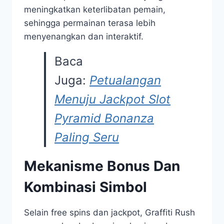
meningkatkan keterlibatan pemain,
sehingga permainan terasa lebih
menyenangkan dan interaktif.
Baca
Juga:
Petualangan
Menuju Jackpot Slot
Pyramid Bonanza
Paling Seru
Mekanisme Bonus Dan
Kombinasi Simbol
Selain free spins dan jackpot, Graffiti Rush