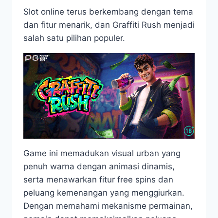
Slot online terus berkembang dengan tema
dan fitur menarik, dan Graffiti Rush menjadi
salah satu pilihan populer.
Game ini memadukan visual urban yang
penuh warna dengan animasi dinamis,
serta menawarkan fitur free spins dan
peluang kemenangan yang menggiurkan.
Dengan memahami mekanisme permainan,