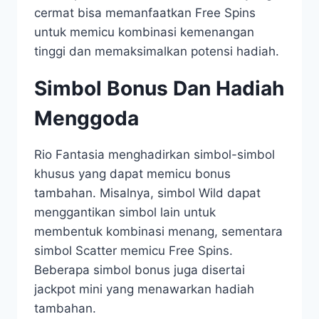
cermat bisa memanfaatkan Free Spins
untuk memicu kombinasi kemenangan
tinggi dan memaksimalkan potensi hadiah.
Simbol Bonus Dan Hadiah
Menggoda
Rio Fantasia menghadirkan simbol-simbol
khusus yang dapat memicu bonus
tambahan. Misalnya, simbol Wild dapat
menggantikan simbol lain untuk
membentuk kombinasi menang, sementara
simbol Scatter memicu Free Spins.
Beberapa simbol bonus juga disertai
jackpot mini yang menawarkan hadiah
tambahan.