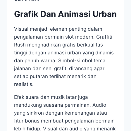
Grafik Dan Animasi Urban
Visual menjadi elemen penting dalam
pengalaman bermain slot modern. Graffiti
Rush menghadirkan grafis berkualitas
tinggi dengan animasi urban yang dinamis
dan penuh warna. Simbol-simbol tema
jalanan dan seni grafiti dirancang agar
setiap putaran terlihat menarik dan
realistis.
Efek suara dan musik latar juga
mendukung suasana permainan. Audio
yang sinkron dengan kemenangan atau
fitur bonus membuat pengalaman bermain
lebih hidup. Visual dan audio yang menarik