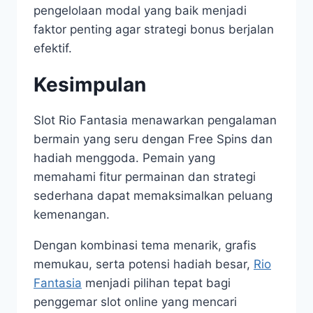
pengelolaan modal yang baik menjadi
faktor penting agar strategi bonus berjalan
efektif.
Kesimpulan
Slot Rio Fantasia menawarkan pengalaman
bermain yang seru dengan Free Spins dan
hadiah menggoda. Pemain yang
memahami fitur permainan dan strategi
sederhana dapat memaksimalkan peluang
kemenangan.
Dengan kombinasi tema menarik, grafis
memukau, serta potensi hadiah besar,
Rio
Fantasia
menjadi pilihan tepat bagi
penggemar slot online yang mencari