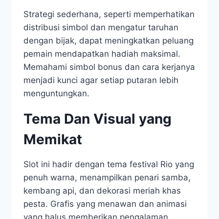
Strategi sederhana, seperti memperhatikan
distribusi simbol dan mengatur taruhan
dengan bijak, dapat meningkatkan peluang
pemain mendapatkan hadiah maksimal.
Memahami simbol bonus dan cara kerjanya
menjadi kunci agar setiap putaran lebih
menguntungkan.
Tema Dan Visual yang
Memikat
Slot ini hadir dengan tema festival Rio yang
penuh warna, menampilkan penari samba,
kembang api, dan dekorasi meriah khas
pesta. Grafis yang menawan dan animasi
yang halus memberikan pengalaman