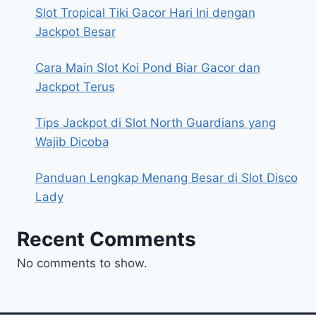
Slot Tropical Tiki Gacor Hari Ini dengan
Jackpot Besar
Cara Main Slot Koi Pond Biar Gacor dan
Jackpot Terus
Tips Jackpot di Slot North Guardians yang
Wajib Dicoba
Panduan Lengkap Menang Besar di Slot Disco
Lady
Recent Comments
No comments to show.