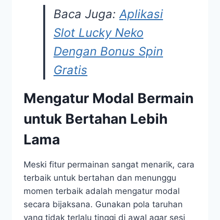
Baca Juga:
Aplikasi
Slot Lucky Neko
Dengan Bonus Spin
Gratis
Mengatur Modal Bermain
untuk Bertahan Lebih
Lama
Meski fitur permainan sangat menarik, cara
terbaik untuk bertahan dan menunggu
momen terbaik adalah mengatur modal
secara bijaksana. Gunakan pola taruhan
yang tidak terlalu tinggi di awal agar sesi