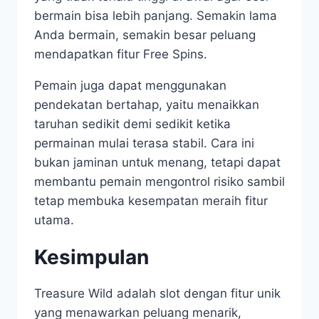
bermain bisa lebih panjang. Semakin lama
Anda bermain, semakin besar peluang
mendapatkan fitur Free Spins.
Pemain juga dapat menggunakan
pendekatan bertahap, yaitu menaikkan
taruhan sedikit demi sedikit ketika
permainan mulai terasa stabil. Cara ini
bukan jaminan untuk menang, tetapi dapat
membantu pemain mengontrol risiko sambil
tetap membuka kesempatan meraih fitur
utama.
Kesimpulan
Treasure Wild adalah slot dengan fitur unik
yang menawarkan peluang menarik,