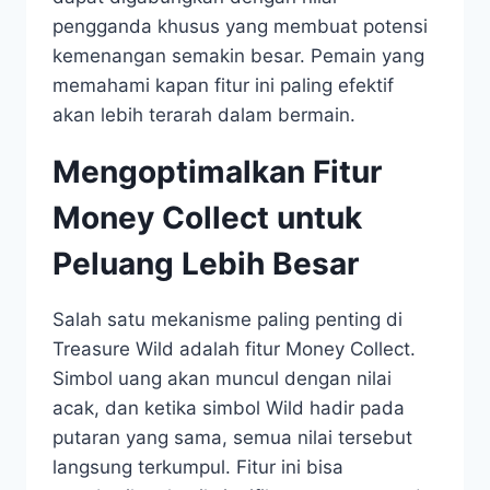
pengganda khusus yang membuat potensi
kemenangan semakin besar. Pemain yang
memahami kapan fitur ini paling efektif
akan lebih terarah dalam bermain.
Mengoptimalkan Fitur
Money Collect untuk
Peluang Lebih Besar
Salah satu mekanisme paling penting di
Treasure Wild adalah fitur Money Collect.
Simbol uang akan muncul dengan nilai
acak, dan ketika simbol Wild hadir pada
putaran yang sama, semua nilai tersebut
langsung terkumpul. Fitur ini bisa