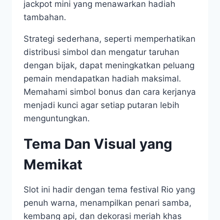
jackpot mini yang menawarkan hadiah
tambahan.
Strategi sederhana, seperti memperhatikan
distribusi simbol dan mengatur taruhan
dengan bijak, dapat meningkatkan peluang
pemain mendapatkan hadiah maksimal.
Memahami simbol bonus dan cara kerjanya
menjadi kunci agar setiap putaran lebih
menguntungkan.
Tema Dan Visual yang
Memikat
Slot ini hadir dengan tema festival Rio yang
penuh warna, menampilkan penari samba,
kembang api, dan dekorasi meriah khas