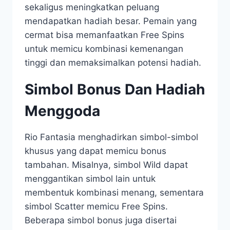
sekaligus meningkatkan peluang
mendapatkan hadiah besar. Pemain yang
cermat bisa memanfaatkan Free Spins
untuk memicu kombinasi kemenangan
tinggi dan memaksimalkan potensi hadiah.
Simbol Bonus Dan Hadiah
Menggoda
Rio Fantasia menghadirkan simbol-simbol
khusus yang dapat memicu bonus
tambahan. Misalnya, simbol Wild dapat
menggantikan simbol lain untuk
membentuk kombinasi menang, sementara
simbol Scatter memicu Free Spins.
Beberapa simbol bonus juga disertai