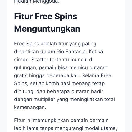
Hadiah Menggoda.
Fitur Free Spins
Menguntungkan
Free Spins adalah fitur yang paling
dinantikan dalam Rio Fantasia. Ketika
simbol Scatter tertentu muncul di
gulungan, pemain bisa memicu putaran
gratis hingga beberapa kali. Selama Free
Spins, setiap kombinasi menang tetap
dihitung, dan beberapa putaran hadir
dengan multiplier yang meningkatkan total
kemenangan.
Fitur ini memungkinkan pemain bermain
lebih lama tanpa mengurangi modal utama,