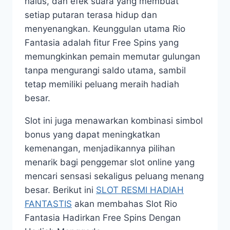
halus, dan efek suara yang membuat
setiap putaran terasa hidup dan
menyenangkan. Keunggulan utama Rio
Fantasia adalah fitur Free Spins yang
memungkinkan pemain memutar gulungan
tanpa mengurangi saldo utama, sambil
tetap memiliki peluang meraih hadiah
besar.
Slot ini juga menawarkan kombinasi simbol
bonus yang dapat meningkatkan
kemenangan, menjadikannya pilihan
menarik bagi penggemar slot online yang
mencari sensasi sekaligus peluang menang
besar. Berikut ini
SLOT RESMI HADIAH
FANTASTIS
akan membahas Slot Rio
Fantasia Hadirkan Free Spins Dengan