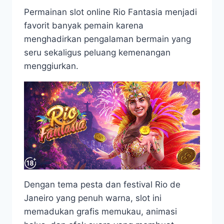
Permainan slot online Rio Fantasia menjadi
favorit banyak pemain karena
menghadirkan pengalaman bermain yang
seru sekaligus peluang kemenangan
menggiurkan.
Dengan tema pesta dan festival Rio de
Janeiro yang penuh warna, slot ini
memadukan grafis memukau, animasi