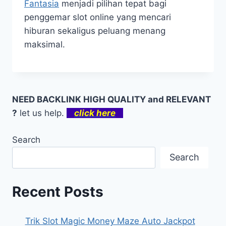
Fantasia
menjadi pilihan tepat bagi
penggemar slot online yang mencari
hiburan sekaligus peluang menang
maksimal.
NEED BACKLINK HIGH QUALITY and RELEVANT
?
let us help.
click here
Search
Search
Recent Posts
Trik Slot Magic Money Maze Auto Jackpot