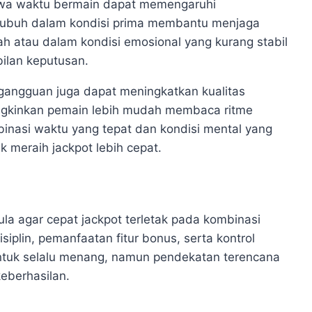
wa waktu bermain dapat memengaruhi
tubuh dalam kondisi prima membantu menjaga
lah atau dalam kondisi emosional yang kurang stabil
ilan keputusan.
 gangguan juga dapat meningkatkan kualitas
gkinkan pemain lebih mudah membaca ritme
inasi waktu yang tepat dan kondisi mental yang
k meraih jackpot lebih cepat.
la agar cepat jackpot terletak pada kombinasi
lin, pemanfaatan fitur bonus, serta kontrol
untuk selalu menang, namun pendekatan terencana
eberhasilan.