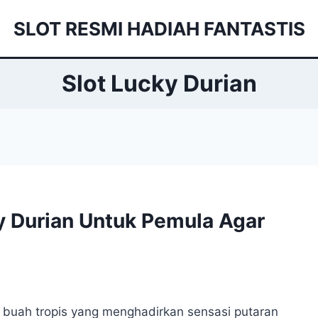
SLOT RESMI HADIAH FANTASTIS
Slot Lucky Durian
ky Durian Untuk Pemula Agar
 buah tropis yang menghadirkan sensasi putaran