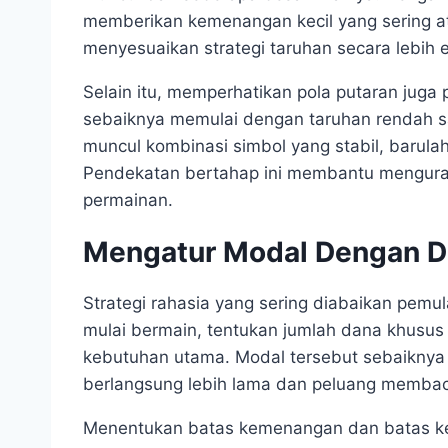
memberikan kemenangan kecil yang sering at
menyesuaikan strategi taruhan secara lebih ef
Selain itu, memperhatikan pola putaran juga 
sebaiknya memulai dengan taruhan rendah s
muncul kombinasi simbol yang stabil, barula
Pendekatan bertahap ini membantu mengurangi
permainan.
Mengatur Modal Dengan Di
Strategi rahasia yang sering diabaikan pem
mulai bermain, tentukan jumlah dana khusu
kebutuhan utama. Modal tersebut sebaiknya 
berlangsung lebih lama dan peluang membac
Menentukan batas kemenangan dan batas kek