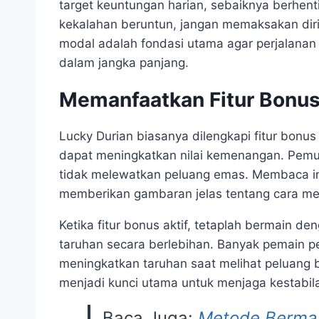
target keuntungan harian, sebaiknya berhenti
kekalahan beruntun, jangan memaksakan diri 
modal adalah fondasi utama agar perjalanan 
dalam jangka panjang.
Memanfaatkan Fitur Bonus
Lucky Durian biasanya dilengkapi fitur bonus
dapat meningkatkan nilai kemenangan. Pemula
tidak melewatkan peluang emas. Membaca in
memberikan gambaran jelas tentang cara me
Ketika fitur bonus aktif, tetaplah bermain d
taruhan secara berlebihan. Banyak pemain 
meningkatkan taruhan saat melihat peluang b
menjadi kunci utama untuk menjaga kestabila
Baca Juga:
Metode Bermai