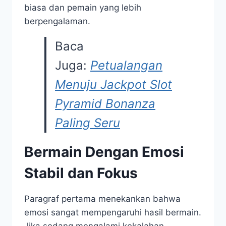
biasa dan pemain yang lebih
berpengalaman.
Baca
Juga:
Petualangan
Menuju Jackpot Slot
Pyramid Bonanza
Paling Seru
Bermain Dengan Emosi
Stabil dan Fokus
Paragraf pertama menekankan bahwa
emosi sangat mempengaruhi hasil bermain.