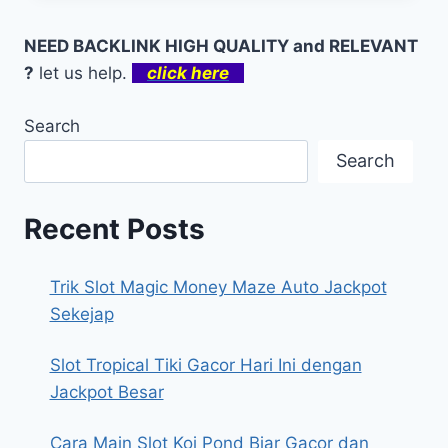
NEED BACKLINK HIGH QUALITY and RELEVANT
?
let us help.
click here
Search
Search
Recent Posts
Trik Slot Magic Money Maze Auto Jackpot
Sekejap
Slot Tropical Tiki Gacor Hari Ini dengan
Jackpot Besar
Cara Main Slot Koi Pond Biar Gacor dan