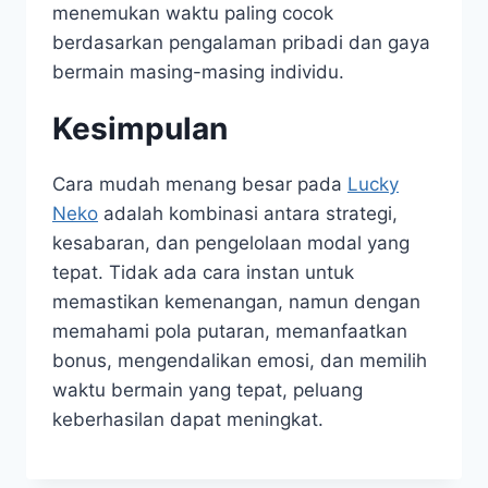
menemukan waktu paling cocok
berdasarkan pengalaman pribadi dan gaya
bermain masing-masing individu.
Kesimpulan
Cara mudah menang besar pada
Lucky
Neko
adalah kombinasi antara strategi,
kesabaran, dan pengelolaan modal yang
tepat. Tidak ada cara instan untuk
memastikan kemenangan, namun dengan
memahami pola putaran, memanfaatkan
bonus, mengendalikan emosi, dan memilih
waktu bermain yang tepat, peluang
keberhasilan dapat meningkat.