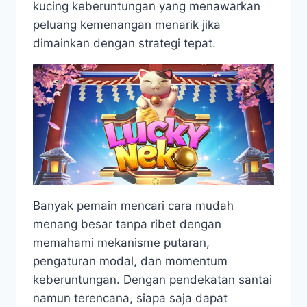
kucing keberuntungan yang menawarkan
peluang kemenangan menarik jika
dimainkan dengan strategi tepat.
Banyak pemain mencari cara mudah
menang besar tanpa ribet dengan
memahami mekanisme putaran,
pengaturan modal, dan momentum
keberuntungan. Dengan pendekatan santai
namun terencana, siapa saja dapat