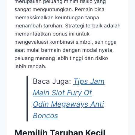
merupakan peluang minim risiko yang
sangat menguntungkan. Pemain bisa
memaksimalkan keuntungan tanpa
menambah taruhan. Strategi terbaik adalah
memanfaatkan bonus ini untuk
mengevaluasi kombinasi simbol, sehingga
saat mulai bermain dengan modal nyata,
peluang menang lebih tinggi dan risiko
lebih rendah.
Baca Juga:
Tips Jam
Main Slot Fury Of
Odin Megaways Anti
Boncos
Memilih Taruhan Kecil