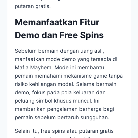
putaran gratis.
Memanfaatkan Fitur
Demo dan Free Spins
Sebelum bermain dengan uang asli,
manfaatkan mode demo yang tersedia di
Mafia Mayhem. Mode ini membantu
pemain memahami mekanisme game tanpa
risiko kehilangan modal. Selama bermain
demo, fokus pada pola keluaran dan
peluang simbol khusus muncul. Ini
memberikan pengalaman berharga bagi
pemain sebelum bertaruh sungguhan.
Selain itu, free spins atau putaran gratis