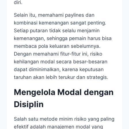
diri.
Selain itu, memahami paylines dan
kombinasi kemenangan sangat penting.
Setiap putaran tidak selalu menjamin
kemenangan, sehingga pemain harus bisa
membaca pola keluaran sebelumnya.
Dengan memahami fitur-fitur ini, risiko
kehilangan modal secara besar-besaran
dapat diminimalkan, karena keputusan
taruhan akan lebih terukur dan strategis.
Mengelola Modal dengan
Disiplin
Salah satu metode minim risiko yang paling
efektif adalah manajemen modal yang