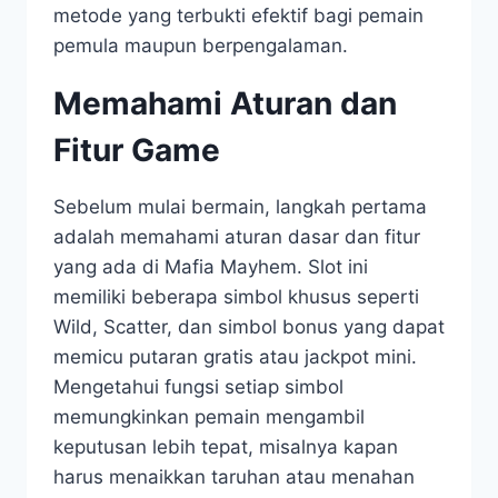
metode yang terbukti efektif bagi pemain
pemula maupun berpengalaman.
Memahami Aturan dan
Fitur Game
Sebelum mulai bermain, langkah pertama
adalah memahami aturan dasar dan fitur
yang ada di Mafia Mayhem. Slot ini
memiliki beberapa simbol khusus seperti
Wild, Scatter, dan simbol bonus yang dapat
memicu putaran gratis atau jackpot mini.
Mengetahui fungsi setiap simbol
memungkinkan pemain mengambil
keputusan lebih tepat, misalnya kapan
harus menaikkan taruhan atau menahan