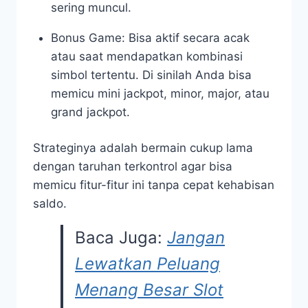
sering muncul.
Bonus Game: Bisa aktif secara acak
atau saat mendapatkan kombinasi
simbol tertentu. Di sinilah Anda bisa
memicu mini jackpot, minor, major, atau
grand jackpot.
Strateginya adalah bermain cukup lama
dengan taruhan terkontrol agar bisa
memicu fitur-fitur ini tanpa cepat kehabisan
saldo.
Baca Juga:
Jangan
Lewatkan Peluang
Menang Besar Slot