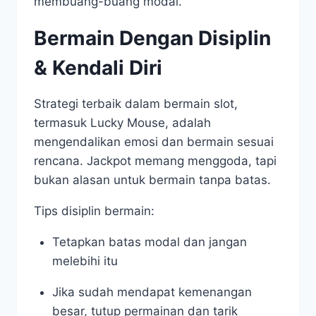
membuang-buang modal.
Bermain Dengan Disiplin
& Kendali Diri
Strategi terbaik dalam bermain slot,
termasuk Lucky Mouse, adalah
mengendalikan emosi dan bermain sesuai
rencana. Jackpot memang menggoda, tapi
bukan alasan untuk bermain tanpa batas.
Tips disiplin bermain:
Tetapkan batas modal dan jangan
melebihi itu
Jika sudah mendapat kemenangan
besar, tutup permainan dan tarik