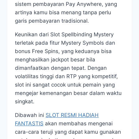
sistem pembayaran Pay Anywhere, yang
artinya kamu bisa menang tanpa perlu
garis pembayaran tradisional.
Keunikan dari Slot Spellbinding Mystery
terletak pada fitur Mystery Symbols dan
bonus Free Spins, yang keduanya bisa
menghasilkan jackpot besar bila
dimanfaatkan dengan tepat. Dengan
volatilitas tinggi dan RTP yang kompetitif,
slot ini sangat cocok untuk pemain yang
mengejar kemenangan besar dalam waktu
singkat.
Dibawah ini
SLOT RESMI HADIAH
FANTASTIS
akan membahas mengenai
cara-cara teruji yang dapat kamu gunakan