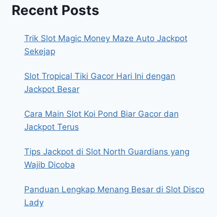
Recent Posts
Trik Slot Magic Money Maze Auto Jackpot
Sekejap
Slot Tropical Tiki Gacor Hari Ini dengan
Jackpot Besar
Cara Main Slot Koi Pond Biar Gacor dan
Jackpot Terus
Tips Jackpot di Slot North Guardians yang
Wajib Dicoba
Panduan Lengkap Menang Besar di Slot Disco
Lady