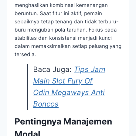
menghasilkan kombinasi kemenangan
beruntun. Saat fitur ini aktif, pemain
sebaiknya tetap tenang dan tidak terburu-
buru mengubah pola taruhan. Fokus pada
stabilitas dan konsistensi menjadi kunci
dalam memaksimalkan setiap peluang yang
tersedia.
Baca Juga:
Tips Jam
Main Slot Fury Of
Odin Megaways Anti
Boncos
Pentingnya Manajemen
Modal