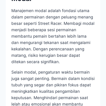
Manajemen modal adalah fondasi utama
dalam permainan dengan peluang menang
besar seperti Street Racer. Membagi modal
menjadi beberapa sesi permainan
membantu pemain bertahan lebih lama
dan mengurangi tekanan saat mengalami
kekalahan. Dengan perencanaan yang
matang, risiko kerugian besar dapat
ditekan secara signifikan.
Selain modal, pengaturan waktu bermain
juga sangat penting. Bermain dalam kondisi
tubuh yang segar dan pikiran fokus dapat
meningkatkan kualitas pengambilan
keputusan. Menghindari permainan saat
lelah atau emosional akan membantu