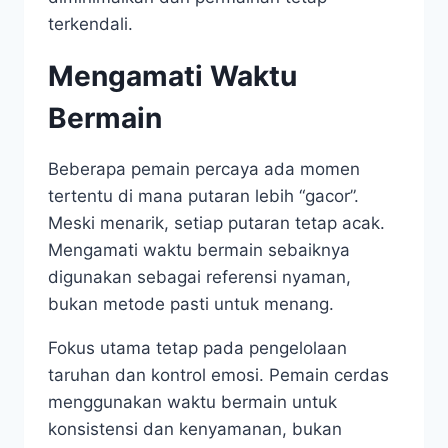
terkendali.
Mengamati Waktu
Bermain
Beberapa pemain percaya ada momen
tertentu di mana putaran lebih “gacor”.
Meski menarik, setiap putaran tetap acak.
Mengamati waktu bermain sebaiknya
digunakan sebagai referensi nyaman,
bukan metode pasti untuk menang.
Fokus utama tetap pada pengelolaan
taruhan dan kontrol emosi. Pemain cerdas
menggunakan waktu bermain untuk
konsistensi dan kenyamanan, bukan