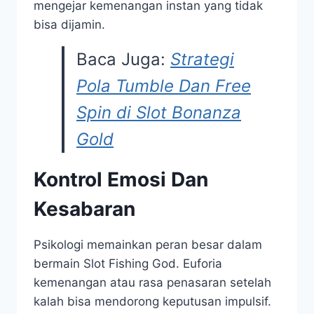
mengejar kemenangan instan yang tidak
bisa dijamin.
Baca Juga:
Strategi
Pola Tumble Dan Free
Spin di Slot Bonanza
Gold
Kontrol Emosi Dan
Kesabaran
Psikologi memainkan peran besar dalam
bermain Slot Fishing God. Euforia
kemenangan atau rasa penasaran setelah
kalah bisa mendorong keputusan impulsif.