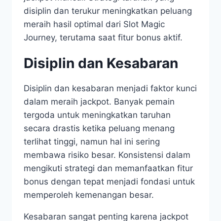
disiplin dan terukur meningkatkan peluang
meraih hasil optimal dari Slot Magic
Journey, terutama saat fitur bonus aktif.
Disiplin dan Kesabaran
Disiplin dan kesabaran menjadi faktor kunci
dalam meraih jackpot. Banyak pemain
tergoda untuk meningkatkan taruhan
secara drastis ketika peluang menang
terlihat tinggi, namun hal ini sering
membawa risiko besar. Konsistensi dalam
mengikuti strategi dan memanfaatkan fitur
bonus dengan tepat menjadi fondasi untuk
memperoleh kemenangan besar.
Kesabaran sangat penting karena jackpot