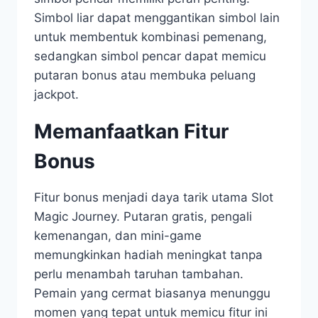
Simbol liar dapat menggantikan simbol lain
untuk membentuk kombinasi pemenang,
sedangkan simbol pencar dapat memicu
putaran bonus atau membuka peluang
jackpot.
Memanfaatkan Fitur
Bonus
Fitur bonus menjadi daya tarik utama Slot
Magic Journey. Putaran gratis, pengali
kemenangan, dan mini-game
memungkinkan hadiah meningkat tanpa
perlu menambah taruhan tambahan.
Pemain yang cermat biasanya menunggu
momen yang tepat untuk memicu fitur ini