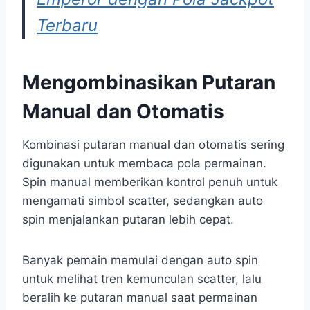
Terbaru
Mengombinasikan Putaran
Manual dan Otomatis
Kombinasi putaran manual dan otomatis sering
digunakan untuk membaca pola permainan.
Spin manual memberikan kontrol penuh untuk
mengamati simbol scatter, sedangkan auto
spin menjalankan putaran lebih cepat.
Banyak pemain memulai dengan auto spin
untuk melihat tren kemunculan scatter, lalu
beralih ke putaran manual saat permainan