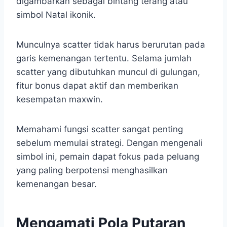
digambarkan sebagai bintang terang atau
simbol Natal ikonik.
Munculnya scatter tidak harus berurutan pada
garis kemenangan tertentu. Selama jumlah
scatter yang dibutuhkan muncul di gulungan,
fitur bonus dapat aktif dan memberikan
kesempatan maxwin.
Memahami fungsi scatter sangat penting
sebelum memulai strategi. Dengan mengenali
simbol ini, pemain dapat fokus pada peluang
yang paling berpotensi menghasilkan
kemenangan besar.
Mengamati Pola Putaran