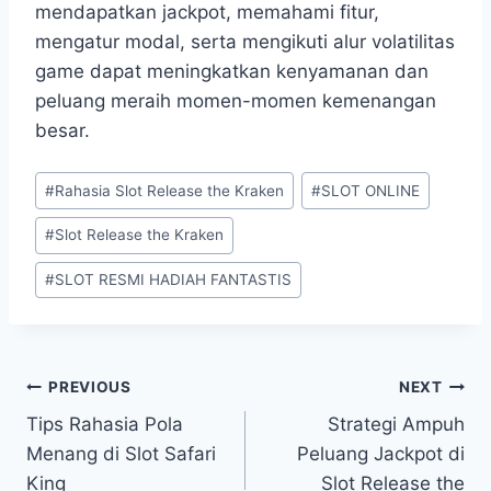
mendapatkan jackpot, memahami fitur,
mengatur modal, serta mengikuti alur volatilitas
game dapat meningkatkan kenyamanan dan
peluang meraih momen-momen kemenangan
besar.
Post
#
Rahasia Slot Release the Kraken
#
SLOT ONLINE
Tags:
#
Slot Release the Kraken
#
SLOT RESMI HADIAH FANTASTIS
Post
PREVIOUS
NEXT
Tips Rahasia Pola
Strategi Ampuh
navigation
Menang di Slot Safari
Peluang Jackpot di
King
Slot Release the