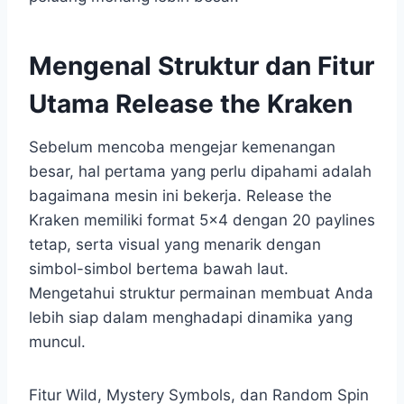
Mengenal Struktur dan Fitur
Utama Release the Kraken
Sebelum mencoba mengejar kemenangan
besar, hal pertama yang perlu dipahami adalah
bagaimana mesin ini bekerja. Release the
Kraken memiliki format 5×4 dengan 20 paylines
tetap, serta visual yang menarik dengan
simbol-simbol bertema bawah laut.
Mengetahui struktur permainan membuat Anda
lebih siap dalam menghadapi dinamika yang
muncul.
Fitur Wild, Mystery Symbols, dan Random Spin