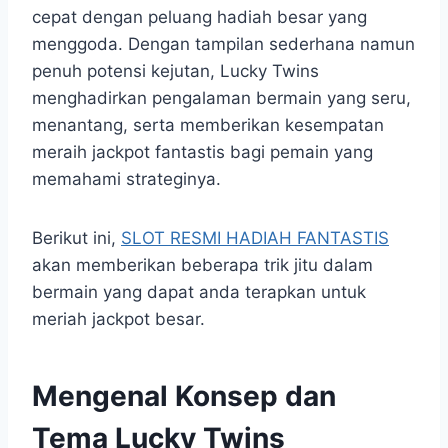
cepat dengan peluang hadiah besar yang
menggoda. Dengan tampilan sederhana namun
penuh potensi kejutan, Lucky Twins
menghadirkan pengalaman bermain yang seru,
menantang, serta memberikan kesempatan
meraih jackpot fantastis bagi pemain yang
memahami strateginya.
Berikut ini,
SLOT RESMI HADIAH FANTASTIS
akan memberikan beberapa trik jitu dalam
bermain yang dapat anda terapkan untuk
meriah jackpot besar.
Mengenal Konsep dan
Tema Lucky Twins