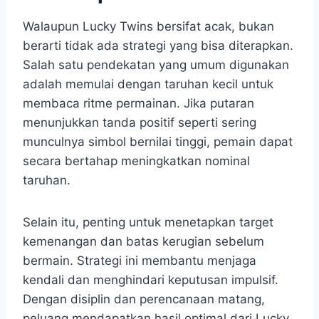
Walaupun Lucky Twins bersifat acak, bukan
berarti tidak ada strategi yang bisa diterapkan.
Salah satu pendekatan yang umum digunakan
adalah memulai dengan taruhan kecil untuk
membaca ritme permainan. Jika putaran
menunjukkan tanda positif seperti sering
munculnya simbol bernilai tinggi, pemain dapat
secara bertahap meningkatkan nominal
taruhan.
Selain itu, penting untuk menetapkan target
kemenangan dan batas kerugian sebelum
bermain. Strategi ini membantu menjaga
kendali dan menghindari keputusan impulsif.
Dengan disiplin dan perencanaan matang,
peluang mendapatkan hasil optimal dari Lucky