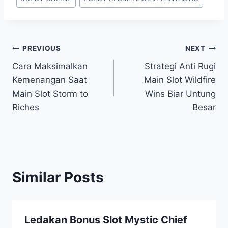
Post
PREVIOUS
NEXT
Cara Maksimalkan
Strategi Anti Rugi
navigation
Kemenangan Saat
Main Slot Wildfire
Main Slot Storm to
Wins Biar Untung
Riches
Besar
Similar Posts
Ledakan Bonus Slot Mystic Chief