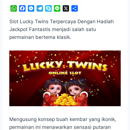
W
F
M
T
S
L
X
S
h
a
e
e
k
i
h
a
c
s
l
y
n
a
Slot Lucky Twins Terpercaya Dengan Hadiah
t
e
s
e
p
e
r
Jackpot Fantastis menjadi salah satu
s
b
e
g
e
e
permainan bertema klasik.
A
o
n
r
p
o
g
a
p
k
e
m
r
Mengusung konsep buah kembar yang ikonik,
permainan ini menawarkan sensasi putaran