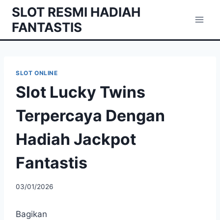
Skip
SLOT RESMI HADIAH
to
FANTASTIS
content
SLOT ONLINE
Slot Lucky Twins
Terpercaya Dengan
Hadiah Jackpot
Fantastis
03/01/2026
Bagikan