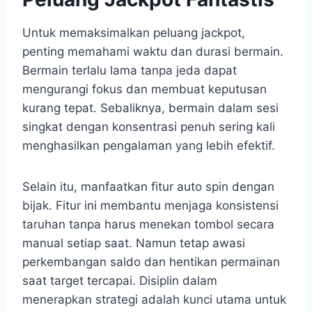
Untuk memaksimalkan peluang jackpot,
penting memahami waktu dan durasi bermain.
Bermain terlalu lama tanpa jeda dapat
mengurangi fokus dan membuat keputusan
kurang tepat. Sebaliknya, bermain dalam sesi
singkat dengan konsentrasi penuh sering kali
menghasilkan pengalaman yang lebih efektif.
Selain itu, manfaatkan fitur auto spin dengan
bijak. Fitur ini membantu menjaga konsistensi
taruhan tanpa harus menekan tombol secara
manual setiap saat. Namun tetap awasi
perkembangan saldo dan hentikan permainan
saat target tercapai. Disiplin dalam
menerapkan strategi adalah kunci utama untuk