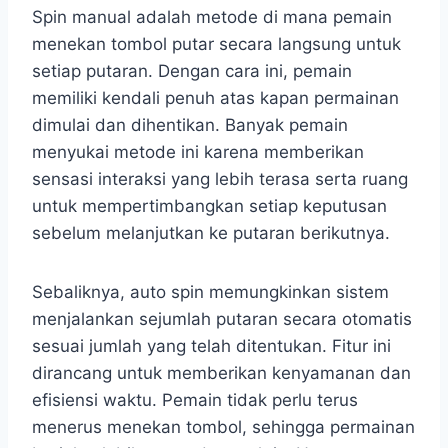
Spin manual adalah metode di mana pemain
menekan tombol putar secara langsung untuk
setiap putaran. Dengan cara ini, pemain
memiliki kendali penuh atas kapan permainan
dimulai dan dihentikan. Banyak pemain
menyukai metode ini karena memberikan
sensasi interaksi yang lebih terasa serta ruang
untuk mempertimbangkan setiap keputusan
sebelum melanjutkan ke putaran berikutnya.
Sebaliknya, auto spin memungkinkan sistem
menjalankan sejumlah putaran secara otomatis
sesuai jumlah yang telah ditentukan. Fitur ini
dirancang untuk memberikan kenyamanan dan
efisiensi waktu. Pemain tidak perlu terus
menerus menekan tombol, sehingga permainan