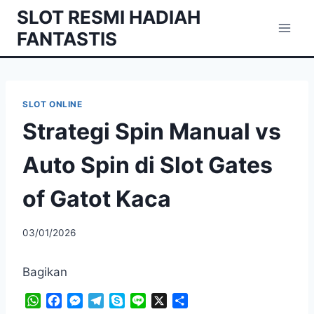
Skip
SLOT RESMI HADIAH
to
FANTASTIS
content
SLOT ONLINE
Strategi Spin Manual vs
Auto Spin di Slot Gates
of Gatot Kaca
03/01/2026
Bagikan
W
F
M
T
S
L
X
S