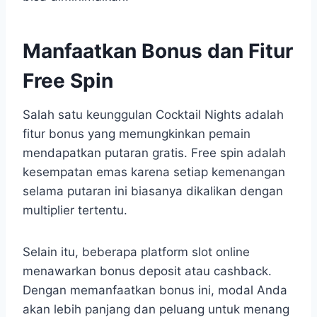
Manfaatkan Bonus dan Fitur
Free Spin
Salah satu keunggulan Cocktail Nights adalah
fitur bonus yang memungkinkan pemain
mendapatkan putaran gratis. Free spin adalah
kesempatan emas karena setiap kemenangan
selama putaran ini biasanya dikalikan dengan
multiplier tertentu.
Selain itu, beberapa platform slot online
menawarkan bonus deposit atau cashback.
Dengan memanfaatkan bonus ini, modal Anda
akan lebih panjang dan peluang untuk menang