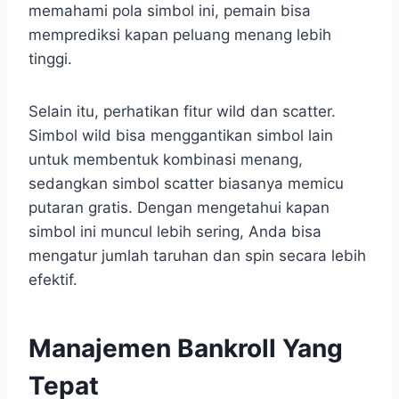
memahami pola simbol ini, pemain bisa
memprediksi kapan peluang menang lebih
tinggi.
Selain itu, perhatikan fitur wild dan scatter.
Simbol wild bisa menggantikan simbol lain
untuk membentuk kombinasi menang,
sedangkan simbol scatter biasanya memicu
putaran gratis. Dengan mengetahui kapan
simbol ini muncul lebih sering, Anda bisa
mengatur jumlah taruhan dan spin secara lebih
efektif.
Manajemen Bankroll Yang
Tepat