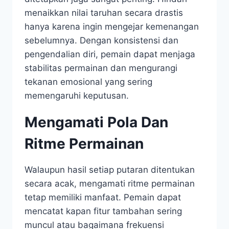
menaikkan nilai taruhan secara drastis
hanya karena ingin mengejar kemenangan
sebelumnya. Dengan konsistensi dan
pengendalian diri, pemain dapat menjaga
stabilitas permainan dan mengurangi
tekanan emosional yang sering
memengaruhi keputusan.
Mengamati Pola Dan
Ritme Permainan
Walaupun hasil setiap putaran ditentukan
secara acak, mengamati ritme permainan
tetap memiliki manfaat. Pemain dapat
mencatat kapan fitur tambahan sering
muncul atau bagaimana frekuensi