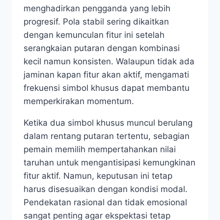
menghadirkan pengganda yang lebih
progresif. Pola stabil sering dikaitkan
dengan kemunculan fitur ini setelah
serangkaian putaran dengan kombinasi
kecil namun konsisten. Walaupun tidak ada
jaminan kapan fitur akan aktif, mengamati
frekuensi simbol khusus dapat membantu
memperkirakan momentum.
Ketika dua simbol khusus muncul berulang
dalam rentang putaran tertentu, sebagian
pemain memilih mempertahankan nilai
taruhan untuk mengantisipasi kemungkinan
fitur aktif. Namun, keputusan ini tetap
harus disesuaikan dengan kondisi modal.
Pendekatan rasional dan tidak emosional
sangat penting agar ekspektasi tetap