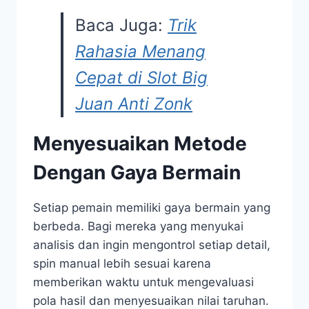
Baca Juga:
Trik
Rahasia Menang
Cepat di Slot Big
Juan Anti Zonk
Menyesuaikan Metode
Dengan Gaya Bermain
Setiap pemain memiliki gaya bermain yang
berbeda. Bagi mereka yang menyukai
analisis dan ingin mengontrol setiap detail,
spin manual lebih sesuai karena
memberikan waktu untuk mengevaluasi
pola hasil dan menyesuaikan nilai taruhan.