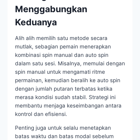
Menggabungkan
Keduanya
Alih alih memilih satu metode secara
mutlak, sebagian pemain menerapkan
kombinasi spin manual dan auto spin
dalam satu sesi. Misalnya, memulai dengan
spin manual untuk mengamati ritme
permainan, kemudian beralih ke auto spin
dengan jumlah putaran terbatas ketika
merasa kondisi sudah stabil. Strategi ini
membantu menjaga keseimbangan antara
kontrol dan efisiensi.
Penting juga untuk selalu menetapkan
batas waktu dan batas modal sebelum