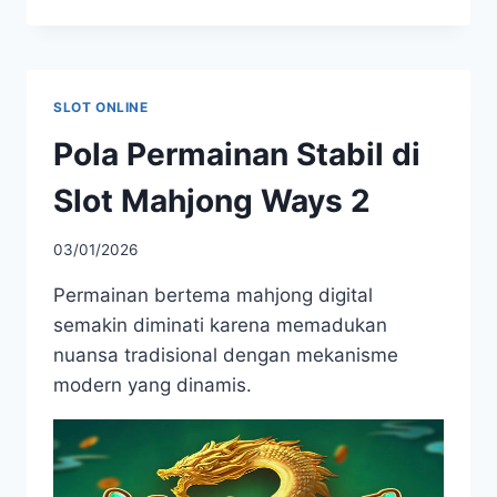
SLOT ONLINE
Pola Permainan Stabil di
Slot Mahjong Ways 2
03/01/2026
Permainan bertema mahjong digital
semakin diminati karena memadukan
nuansa tradisional dengan mekanisme
modern yang dinamis.