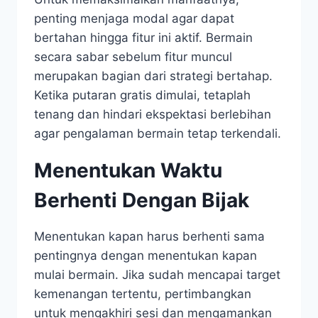
penting menjaga modal agar dapat
bertahan hingga fitur ini aktif. Bermain
secara sabar sebelum fitur muncul
merupakan bagian dari strategi bertahap.
Ketika putaran gratis dimulai, tetaplah
tenang dan hindari ekspektasi berlebihan
agar pengalaman bermain tetap terkendali.
Menentukan Waktu
Berhenti Dengan Bijak
Menentukan kapan harus berhenti sama
pentingnya dengan menentukan kapan
mulai bermain. Jika sudah mencapai target
kemenangan tertentu, pertimbangkan
untuk mengakhiri sesi dan mengamankan