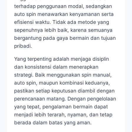
terhadap penggunaan modal, sedangkan
auto spin menawarkan kenyamanan serta
efisiensi waktu. Tidak ada metode yang
sepenuhnya lebih baik, karena semuanya
bergantung pada gaya bermain dan tujuan
pribadi.
Yang terpenting adalah menjaga disiplin
dan konsistensi dalam menerapkan
strategi. Baik menggunakan spin manual,
auto spin, maupun kombinasi keduanya,
pastikan setiap keputusan diambil dengan
perencanaan matang. Dengan pengelolaan
yang tepat, pengalaman bermain dapat
menjadi lebih terarah, nyaman, dan tetap
berada dalam batas yang aman.