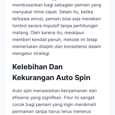
membosankan bagi sebagian pemain yang
menyukai ritme cepat. Selain itu, ketika
terbawa emosi, pemain bisa saja menekan
tombol secara impulsif tanpa perhitungan
matang. Oleh karena itu, meskipun
memberi kendali penuh, metode ini tetap
memerlukan disiplin dan konsistensi dalam
mengatur strategi.
Kelebihan Dan
Kekurangan Auto Spin
Auto spin menawarkan kenyamanan dan
efisiensi yang signifikan. Fitur ini sangat
cocok bagi pemain yang ingin menikmati
permainan tanpa harus terus menerus