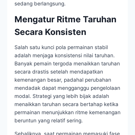
sedang berlangsung.
Mengatur Ritme Taruhan
Secara Konsisten
Salah satu kunci pola permainan stabil
adalah menjaga konsistensi nilai taruhan.
Banyak pemain tergoda menaikkan taruhan
secara drastis setelah mendapatkan
kemenangan besar, padahal perubahan
mendadak dapat mengganggu pengelolaan
modal. Strategi yang lebih bijak adalah
menaikkan taruhan secara bertahap ketika
permainan menunjukkan ritme kemenangan
beruntun yang relatif sering.
Sebaliknya, saat permainan memasuki fase