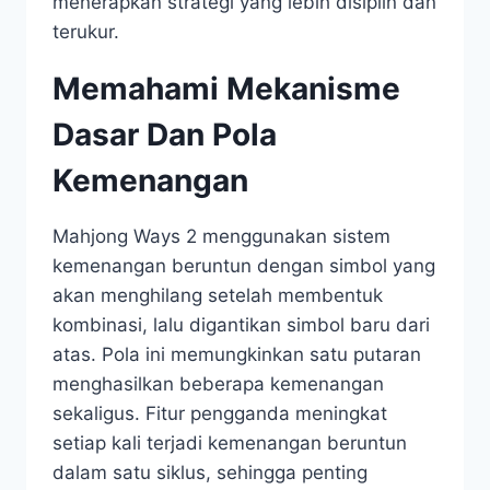
menerapkan strategi yang lebih disiplin dan
terukur.
Memahami Mekanisme
Dasar Dan Pola
Kemenangan
Mahjong Ways 2 menggunakan sistem
kemenangan beruntun dengan simbol yang
akan menghilang setelah membentuk
kombinasi, lalu digantikan simbol baru dari
atas. Pola ini memungkinkan satu putaran
menghasilkan beberapa kemenangan
sekaligus. Fitur pengganda meningkat
setiap kali terjadi kemenangan beruntun
dalam satu siklus, sehingga penting