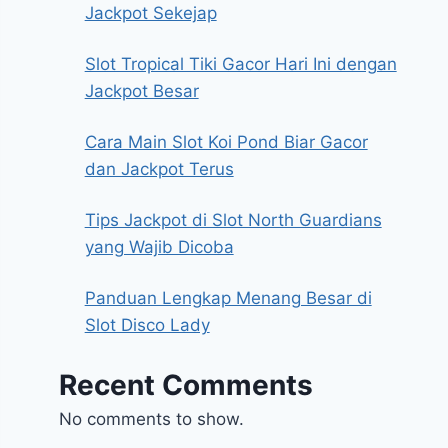
Jackpot Sekejap
Slot Tropical Tiki Gacor Hari Ini dengan
Jackpot Besar
Cara Main Slot Koi Pond Biar Gacor
dan Jackpot Terus
Tips Jackpot di Slot North Guardians
yang Wajib Dicoba
Panduan Lengkap Menang Besar di
Slot Disco Lady
Recent Comments
No comments to show.