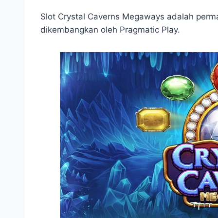
h
a
e
e
k
i
h
a
c
s
l
y
n
a
Slot Crystal Caverns Megaways adalah perm
t
e
s
e
p
e
r
dikembangkan oleh Pragmatic Play.
s
b
e
g
e
e
A
o
n
r
p
o
g
a
p
k
e
m
r