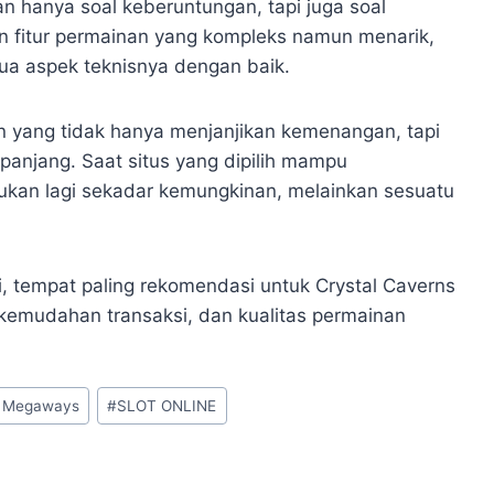
n hanya soal keberuntungan, tapi juga soal
n fitur permainan yang kompleks namun menarik,
ua aspek teknisnya dengan baik.
 yang tidak hanya menjanjikan kemenangan, tapi
anjang. Saat situs yang dipilih mampu
kan lagi sekadar kemungkinan, melainkan sesuatu
ni, tempat paling rekomendasi untuk Crystal Caverns
kemudahan transaksi, dan kualitas permainan
ns Megaways
#
SLOT ONLINE