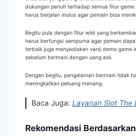
dukungan penuh terhadap semua fitur game. M
harus berjalan mulus agar pemain bisa meni
Begitu pula dengan fitur wild yang berkemb
harus berfungsi sempurna agar pemain dapa
terbaik juga menyediakan versi demo game ini
sebelum bermain dengan uang asli.
Dengan begitu, pengalaman bermain tidak ha
meningkatkan peluang menang.
Baca Juga:
Layanan Slot The
Rekomendasi Berdasarkan