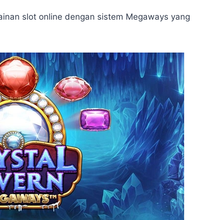
ainan slot online dengan sistem Megaways yang