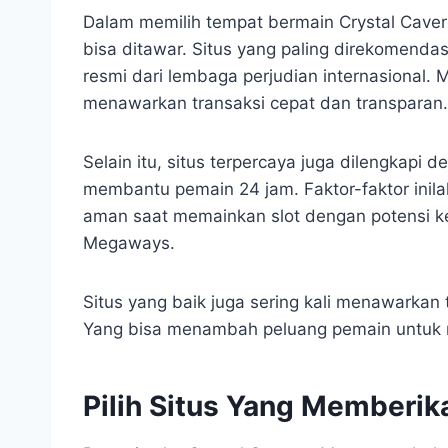
Dalam memilih tempat bermain Crystal Cave
bisa ditawar. Situs yang paling direkomenda
resmi dari lembaga perjudian internasional. 
menawarkan transaksi cepat dan transparan.
Selain itu, situs terpercaya juga dilengkapi 
membantu pemain 24 jam. Faktor-faktor ini
aman saat memainkan slot dengan potensi k
Megaways.
Situs yang baik juga sering kali menawarkan
Yang bisa menambah peluang pemain untuk
Pilih Situs Yang Memberi